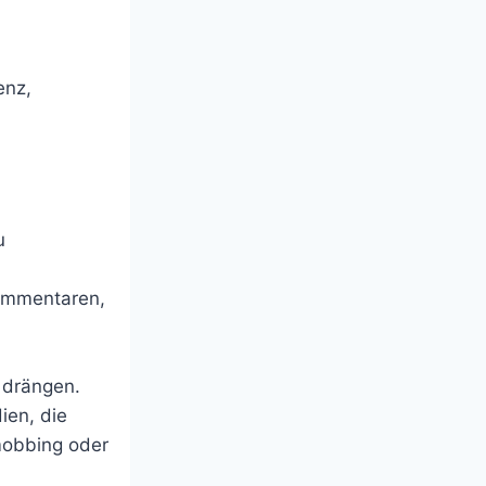
enz,
u
ommentaren,
e drängen.
ien, die
mobbing oder