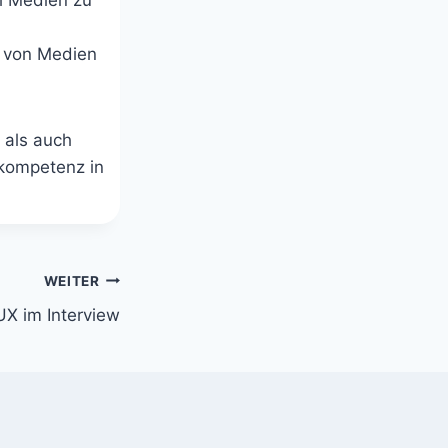
h Medien zu
n von Medien
 als auch
kompetenz in
WEITER
UX im Interview