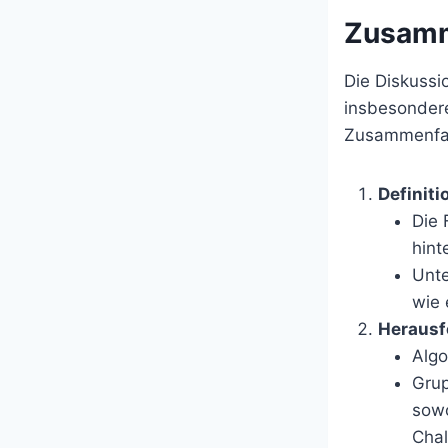
Zusamm
Die Diskuss
insbesondere 
Zusammenfas
Definit
Die 
hint
Unte
wie 
Herausf
Algo
Grup
sowo
Chal