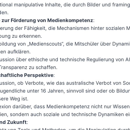
ional manipulative Inhalte, die durch Bilder und framin
den.
 zur Förderung von Medienkompetenz
:
erung der Fähigkeit, die Mechanismen hinter sozialen 
bung zu erkennen.
ildung von „Medienscouts“, die Mitschüler über Dynam
ken aufklären.
ussion über ethische und technische Regulierung von A
ransparenz zu schaffen.
chaftliche Perspektive
:
ussion, ob Verbote, wie das australische Verbot von So
Jugendliche unter 16 Jahren, sinnvoll sind oder ob Bildu
ere Weg ist.
exion darüber, dass Medienkompetenz nicht nur Wissen
en, sondern auch soziale und technische Dynamiken ein
und Zukunft
: