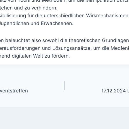
atz von Tools und Methoden, um die Manipulation durc
tehen und zu verhindern.
ibilisierung für die unterschiedlichen Wirkmechanisme
Jugendlichen und Erwachsenen.
on beleuchtet also sowohl die theoretischen Grundlagen
Herausforderungen und Lösungsansätze, um die Medien
end digitalen Welt zu fördern.
-
ventstreffen
17.12.2024 
on