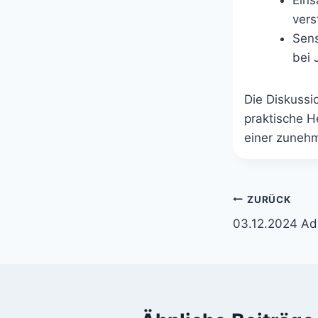
Eins
vers
Sens
bei 
Die Diskussi
praktische 
einer zunehm
Beitrags
ZURÜCK
03.12.2024 Ad
Navigati