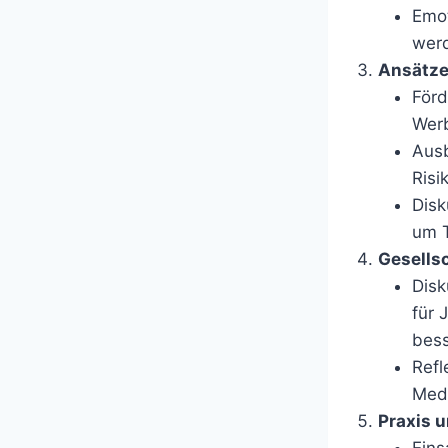
Emot
wer
Ansätze
Förd
Wer
Ausb
Risi
Disk
um T
Gesells
Disk
für 
bess
Refl
Medi
Praxis 