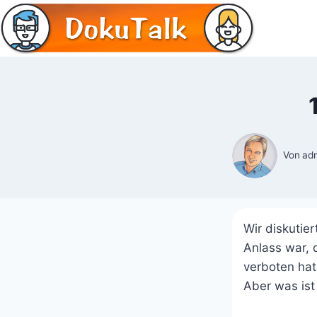
Zum
Inhalt
springen
Von
ad
Wir diskuti
Anlass war, 
verboten hat
Aber was is