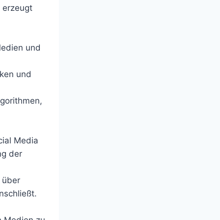
g erzeugt
Medien und
iken und
lgorithmen,
cial Media
ng der
 über
schließt.