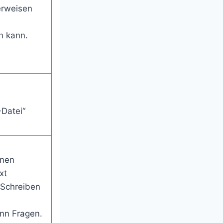
erweisen
n kann.
Datei“
onen
xt
 Schreiben
ann Fragen.