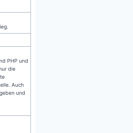
ieg.
und PHP und
nur die
te
lle. Auch
 geben und