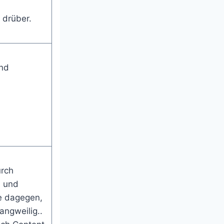
 drüber.
und
rch
n und
e dagegen,
ngweilig..