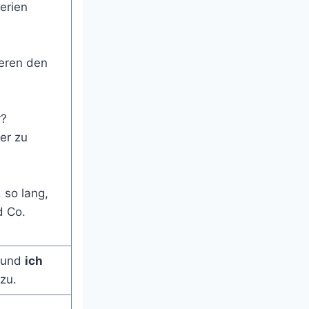
erien
ieren den
r?
er zu
 so lang,
d Co.
 und
ich
zu.