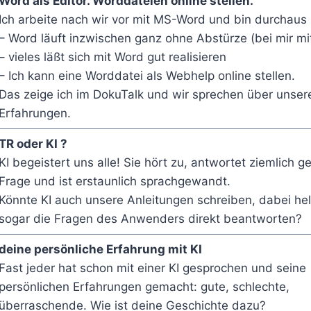
Word als Editor. Worddateien online stellen.
Ich arbeite nach wir vor mit MS-Word und bin durchaus 
– Word läuft inzwischen ganz ohne Abstürze (bei mir mi
– vieles läßt sich mit Word gut realisieren
– Ich kann eine Worddatei als Webhelp online stellen.
Das zeige ich im DokuTalk und wir sprechen über unser
Erfahrungen.
TR oder KI ?
KI begeistert uns alle! Sie hört zu, antwortet ziemlich g
Frage und ist erstaunlich sprachgewandt.
Könnte KI auch unsere Anleitungen schreiben, dabei he
sogar die Fragen des Anwenders direkt beantworten?
deine persönliche Erfahrung mit KI
Fast jeder hat schon mit einer KI gesprochen und seine
persönlichen Erfahrungen gemacht: gute, schlechte,
überraschende. Wie ist deine Geschichte dazu?