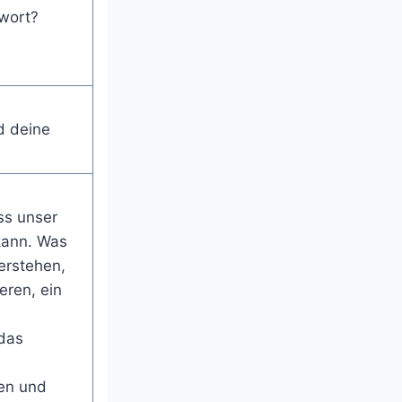
twort?
d deine
ss unser
kann. Was
erstehen,
ren, ein
das
gen und