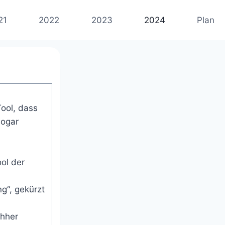
21
2022
2023
2024
Plan
ool, dass
sogar
ol der
ng“, gekürzt
chher