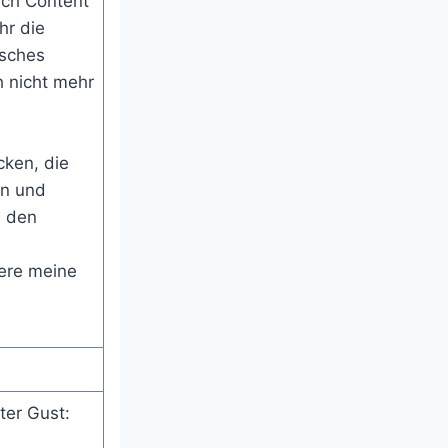
ich Content
hr die
isches
h nicht mehr
cken, die
en und
e den
tere meine
ter Gust: