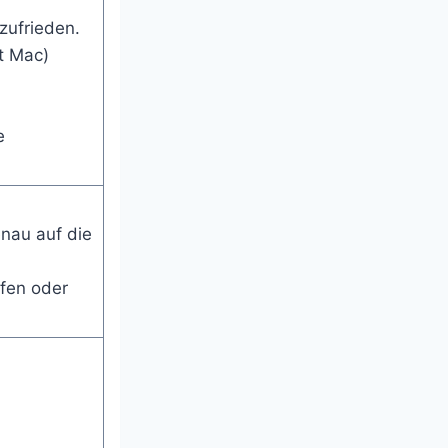
zufrieden.
t Mac)
e
enau auf die
lfen oder