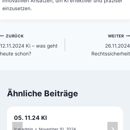
innovativen Ansätzen, um KI effektiver und präziser
einzusetzen.
Beitrags-
ZURÜCK
WEITER
12.11.2024 Ki – was geht
26.11.2024
Navigation
heute schon?
Rechtssicherheit
Ähnliche Beiträge
05. 11.24 KI
Von
admin
November 10, 2024